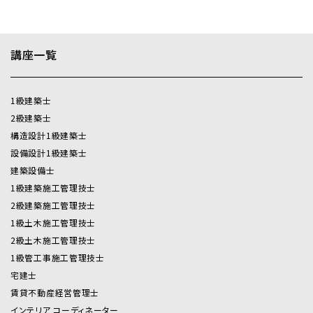
ただくようお願い致します。
本受講申込契約以降における視聴環境の不具合による解
約については下記第４条（受講契約の解約・返金）のとおり、
講座一覧
手数料がかかりますので、予めご注意・ご了承いただきます
ようお願いします。
1級建築士
視聴環境は下記からご確認ください。
2級建築士
https://www.shikaku.co.jp/trainee/on-demand/
構造設計1級建築士
設備設計1級建築士
個人情報の取扱いに関して
建築設備士
当サイトが収集したお客様の個人情報は、厳重に管理し、無
1級建築施工管理技士
断で第三者に提供することはございません。（法令等に基づ
2級建築施工管理技士
く要請があった場合を除く）
1級土木施工管理技士
2級土木施工管理技士
第１条（確認）
1級管工事施工管理技士
受講申込者は、受講契約を締結する前に、名称を含む当学院の
宅建士
情報並びに受講契約の内容を自己の責任において、理解・了承
賃貸不動産経営管理士
したことを確認します。
当学院と受講申込者との受講契約に関しては、両者が別途合意
インテリア コーディネーター