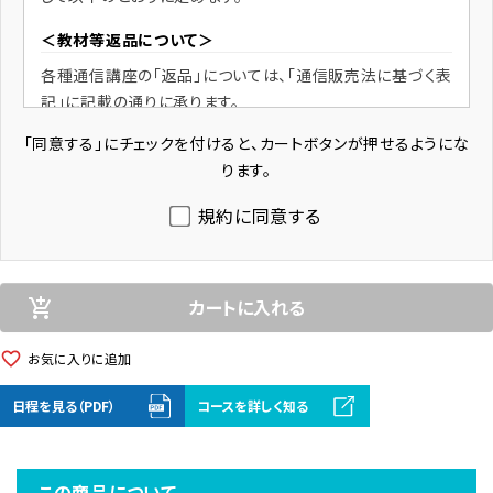
＜教材等返品について＞
各種通信講座の「返品」については、「通信販売法に基づく表
記」に記載の通りに承ります。
「同意する」にチェックを付けると、カートボタンが押せるようにな
販売業者
ります。
株式会社 総合資格
代表者： 佐藤 拓也
規約に同意する
所在地： 東京都新宿区西新宿1-26-2
商品代金以外の必要料金
カートに入れる
add_shopping_cart
消費税、送料
在庫表示
favorite_border
お気に入りに追加
各商品ごとに設定
日程を見る（PDF）
コースを詳しく知る
品切れの場合にはサイト上に表示します。
発送時期
この商品について