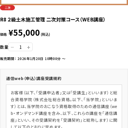
プライバシーポリシー
二次
R8 ２級土木施工管理 二次対策コース（WEB講座）
close
¥55,000
価格
(税込)
+
数量
ー
販売期間： 2026年1月20日 10時00分 ～
通信web（申込）講座受講規約
お客様（以下、「受講申込者」又は「受講生」といいます）と総
合資格学院（株式会社総合資格。以下、「当学院」といいま
す）とは、当学院のおこなう資格取得のための通信講座（we
b・オンデマンド講座を含み、以下、これらの講座を「通信講
座」といい、その受講契約を「受講契約」と総称します）に関
して以下のとおりに定めます。