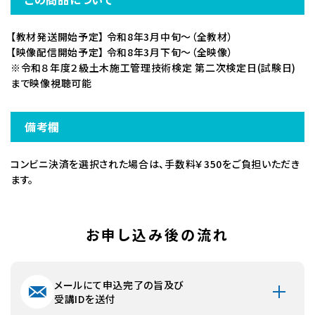
ご入金完了確認後、原則、5営業日以内に一括して送付しま
す。
【教材発送開始予定】 令和8年3月中旬～（全教材）
ただし、講座によっては発送・配信時期がずれる場合、また
【映像配信開始予定】 令和8年3月下旬～（全映像）
分納される場合がございます。
※令和８年度２級土木施工管理技術検定 第二次検定日(試験日)
教材発送・映像配信については【講座の概要】の備考欄をご
まで映像視聴可能
確認ください。
※離島の場合や交通事情により到着が遅れる場合がありま
す。
備考欄
お支払方法・期限
コンビニ決済を選択された場合は、手数料￥350をご負担いただき
【銀行振込】
ます。
お申込み確認後に振込口座をご連絡いたします。
1週間以内に指定の口座までお振込みください。
お申し込み後の流れ
返品について
【返品方法】
商品の受け取りから1週間以内に返品理由を明記のうえお
メールにて申込完了の旨及び
問い合わせフォームよりご連絡ください。返品方法をEメール
受講IDを送付
にてご連絡いたします。