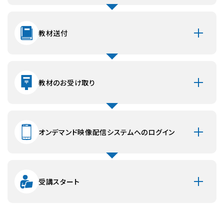
【交換返品の条件について】
交換返品は以下の場合に限らせていただきます。
教材送付
・商品の不良
・商品の乱丁、落丁、損傷、破損等明らかに製造上の欠陥が
認められるモノ。
送料は当方で負担いたします。
教材のお受け取り
・商品の間違い
注文した商品と種類等が違う商品が届いた場合。
送料は当方で負担いたします。
オンデマンド映像配信システムへのログイン
※以下の場合による返品はお断りさせていただきます。
■開封後、使用したもの
■ホームページ上の画像と実物の、若干のカラー・イメージ
の違い
受講スタート
映像配信講義の視聴環境について
受講申込の際には必ず以下の視聴環境に適合されている
か、受講前にテスト視聴をおこなってから受講申込をしてい