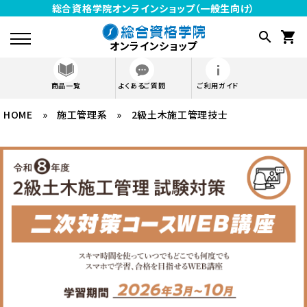
総合資格学院オンラインショップ（一般生向け）
search
shopping_cart
オンラインショップ
商品一覧
よくあるご質問
ご利用ガイド
HOME
»
施工管理系
meeting_room
»
2級土木施工管理技士
ログイン
受講生は こちら
資格から探す
SHOP GUIDE
ご利用ガイド
よくあるご質問