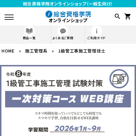
総合資格学院オンラインショップ（一般生向け）
search
shopping_cart
オンラインショップ
商品一覧
よくあるご質問
ご利用ガイド
HOME
»
施工管理系
meeting_room
»
1級管工事施工管理技士
ログイン
受講生は こちら
資格から探す
SHOP GUIDE
ご利用ガイド
よくあるご質問