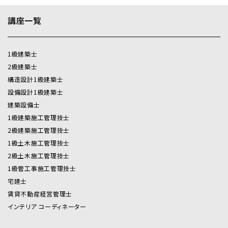
本受講申込契約以降における視聴環境の不具合による解
約については下記第４条（受講契約の解約・返金）のとおり、
講座一覧
手数料がかかりますので、予めご注意・ご了承いただきます
ようお願いします。
1級建築士
視聴環境は下記からご確認ください。
2級建築士
https://www.shikaku.co.jp/trainee/on-demand/
構造設計1級建築士
設備設計1級建築士
個人情報の取扱いに関して
建築設備士
当サイトが収集したお客様の個人情報は、厳重に管理し、無
1級建築施工管理技士
断で第三者に提供することはございません。（法令等に基づ
2級建築施工管理技士
く要請があった場合を除く）
1級土木施工管理技士
2級土木施工管理技士
第１条（確認）
1級管工事施工管理技士
受講申込者は、受講契約を締結する前に、名称を含む当学院の
宅建士
情報並びに受講契約の内容を自己の責任において、理解・了承
賃貸不動産経営管理士
したことを確認します。
当学院と受講申込者との受講契約に関しては、両者が別途合意
インテリア コーディネーター
する場合を除き、本規約が適用されます。