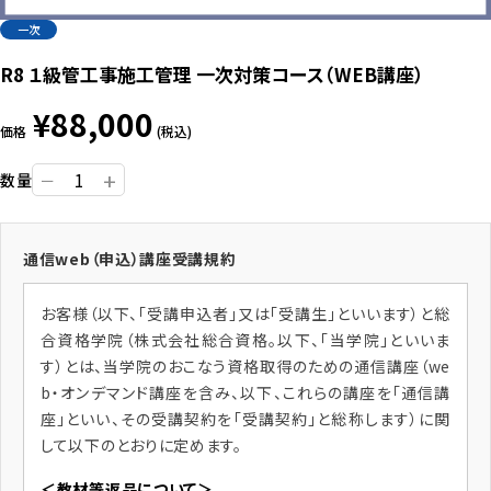
プライバシーポリシー
一次
R8 １級管工事施工管理 一次対策コース（WEB講座）
close
¥88,000
価格
(税込)
+
数量
ー
通信web（申込）講座受講規約
お客様（以下、「受講申込者」又は「受講生」といいます）と総
合資格学院（株式会社総合資格。以下、「当学院」といいま
す）とは、当学院のおこなう資格取得のための通信講座（we
b・オンデマンド講座を含み、以下、これらの講座を「通信講
座」といい、その受講契約を「受講契約」と総称します）に関
して以下のとおりに定めます。
＜教材等返品について＞