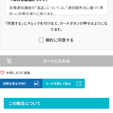
各種通信講座の「返品」については、「通信販売法に基づく表
記」に記載の通りに承ります。
「同意する」にチェックを付けると、カートボタンが押せるようにな
販売業者
ります。
株式会社 総合資格
代表者： 佐藤 拓也
規約に同意する
所在地： 東京都新宿区西新宿1-26-2
商品代金以外の必要料金
カートに入れる
add_shopping_cart
消費税、送料
在庫表示
favorite_border
お気に入りに追加
各商品ごとに設定
日程を見る（PDF）
コースを詳しく知る
品切れの場合にはサイト上に表示します。
発送時期
この商品について
ご入金完了確認後、原則、5営業日以内に一括して送付しま
す。