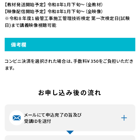
【教材発送開始予定】 令和8年1月下旬～（全教材）
ただし、講座によっては発送・配信時期がずれる場合、また
【映像配信開始予定】 令和8年1月下旬～（全映像）
分納される場合がございます。
※令和８年度１級管工事施工管理技術検定 第一次検定日(試験
教材発送・映像配信については【講座の概要】の備考欄をご
日)まで講義映像視聴可能
確認ください。
※離島の場合や交通事情により到着が遅れる場合がありま
す。
備考欄
お支払方法・期限
コンビニ決済を選択された場合は、手数料￥350をご負担いただき
【銀行振込】
ます。
お申込み確認後に振込口座をご連絡いたします。
1週間以内に指定の口座までお振込みください。
お申し込み後の流れ
返品について
【返品方法】
商品の受け取りから1週間以内に返品理由を明記のうえお
メールにて申込完了の旨及び
問い合わせフォームよりご連絡ください。返品方法をEメール
受講IDを送付
にてご連絡いたします。
【交換返品の条件について】