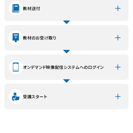
交換返品は以下の場合に限らせていただきます。
教材送付
・商品の不良
・商品の乱丁、落丁、損傷、破損等明らかに製造上の欠陥が
認められるモノ。
送料は当方で負担いたします。
教材のお受け取り
・商品の間違い
注文した商品と種類等が違う商品が届いた場合。
送料は当方で負担いたします。
オンデマンド映像配信システムへのログイン
※以下の場合による返品はお断りさせていただきます。
■開封後、使用したもの
■ホームページ上の画像と実物の、若干のカラー・イメージ
の違い
受講スタート
映像配信講義の視聴環境について
受講申込の際には必ず以下の視聴環境に適合されている
か、受講前にテスト視聴をおこなってから受講申込をしてい
ただくようお願い致します。