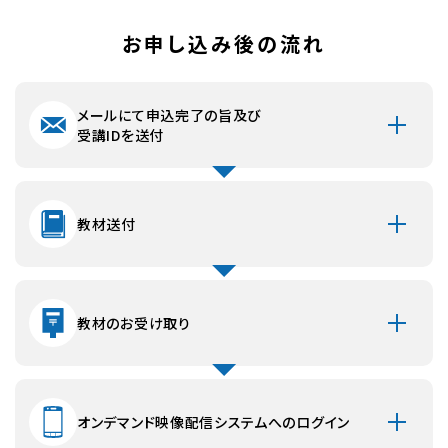
【交換返品の条件について】
交換返品は以下の場合に限らせていただきます。
お申し込み後の流れ
・商品の不良
・商品の乱丁、落丁、損傷、破損等明らかに製造上の欠陥が
認められるモノ。
メールにて申込完了の旨及び
送料は当方で負担いたします。
受講IDを送付
・商品の間違い
注文した商品と種類等が違う商品が届いた場合。
送料は当方で負担いたします。
教材送付
※以下の場合による返品はお断りさせていただきます。
■開封後、使用したもの
■ホームページ上の画像と実物の、若干のカラー・イメージ
教材のお受け取り
の違い
映像配信講義の視聴環境について
受講申込の際には必ず以下の視聴環境に適合されている
か、受講前にテスト視聴をおこなってから受講申込をしてい
オンデマンド映像配信システムへのログイン
ただくようお願い致します。