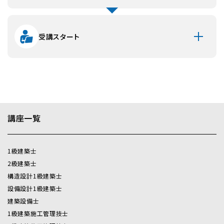
本受講申込契約以降における視聴環境の不具合による解
約については下記第４条（受講契約の解約・返金）のとおり、
手数料がかかりますので、予めご注意・ご了承いただきます
受講スタート
ようお願いします。
視聴環境は下記からご確認ください。
https://www.shikaku.co.jp/trainee/on-demand/
個人情報の取扱いに関して
講座一覧
当サイトが収集したお客様の個人情報は、厳重に管理し、無
断で第三者に提供することはございません。（法令等に基づ
く要請があった場合を除く）
1級建築士
2級建築士
第１条（確認）
構造設計1級建築士
受講申込者は、受講契約を締結する前に、名称を含む当学院の
設備設計1級建築士
情報並びに受講契約の内容を自己の責任において、理解・了承
建築設備士
したことを確認します。
当学院と受講申込者との受講契約に関しては、両者が別途合意
1級建築施工管理技士
する場合を除き、本規約が適用されます。