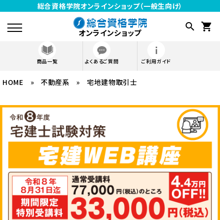
総合資格学院オンラインショップ（一般生向け）
search
shopping_cart
オンラインショップ
商品一覧
よくあるご質問
ご利用ガイド
HOME
»
不動産系
meeting_room
»
宅地建物取引士
ログイン
受講生は こちら
資格から探す
SHOP GUIDE
ご利用ガイド
よくあるご質問