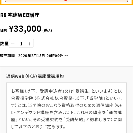
プライバシーポリシー
R8 宅建WEB講座
close
¥33,000
価格
(税込)
+
数量
ー
販売期間： 2026年2月15日 00時00分 ～
通信web（申込）講座受講規約
お客様（以下、「受講申込者」又は「受講生」といいます）と総
合資格学院（株式会社総合資格。以下、「当学院」といいま
す）とは、当学院のおこなう資格取得のための通信講座（we
b・オンデマンド講座を含み、以下、これらの講座を「通信講
座」といい、その受講契約を「受講契約」と総称します）に関
して以下のとおりに定めます。