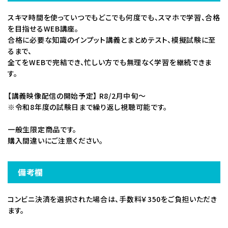
す。
スキマ時間を使っていつでもどこでも何度でも、スマホで学習、合格
ただし、講座によっては発送・配信時期がずれる場合、また
を目指せるWEB講座。
分納される場合がございます。
合格に必要な知識のインプット講義とまとめテスト、模擬試験に至
教材発送・映像配信については【講座の概要】の備考欄をご
るまで、
確認ください。
全てをWEBで完結でき、忙しい方でも無理なく学習を継続できま
※離島の場合や交通事情により到着が遅れる場合がありま
す。
す。
【講義映像配信の開始予定】 R8/2月中旬～
お支払方法・期限
※令和8年度の試験日まで繰り返し視聴可能です。
【銀行振込】
お申込み確認後に振込口座をご連絡いたします。
一般生限定商品です。
1週間以内に指定の口座までお振込みください。
購入間違いにご注意ください。
返品について
備考欄
【返品方法】
商品の受け取りから1週間以内に返品理由を明記のうえお
コンビニ決済を選択された場合は、手数料￥350をご負担いただき
問い合わせフォームよりご連絡ください。返品方法をEメール
ます。
にてご連絡いたします。