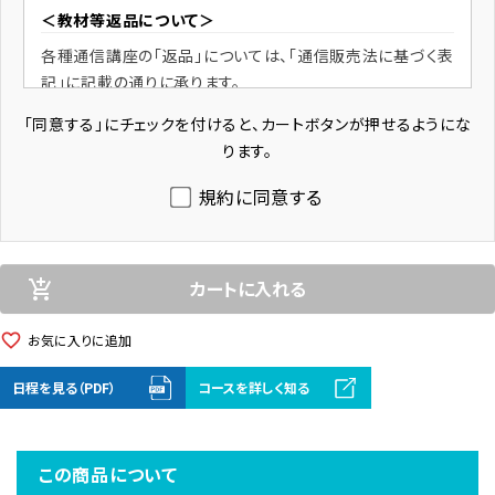
＜教材等返品について＞
各種通信講座の「返品」については、「通信販売法に基づく表
記」に記載の通りに承ります。
「同意する」にチェックを付けると、カートボタンが押せるようにな
販売業者
ります。
株式会社 総合資格
代表者： 佐藤 拓也
規約に同意する
所在地： 東京都新宿区西新宿1-26-2
商品代金以外の必要料金
カートに入れる
add_shopping_cart
消費税、送料
在庫表示
favorite_border
お気に入りに追加
各商品ごとに設定
日程を見る（PDF）
コースを詳しく知る
品切れの場合にはサイト上に表示します。
発送時期
この商品について
ご入金完了確認後、原則、5営業日以内に一括して送付しま