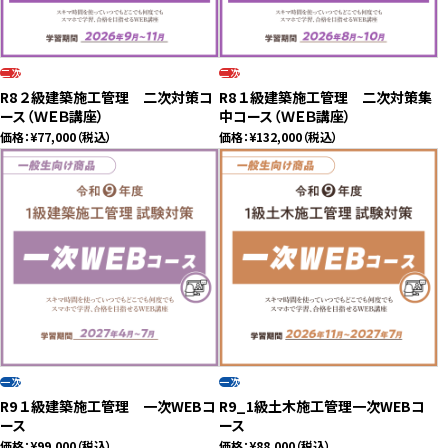
プライバシーポリシー
二次
二次
close
R8 ２級建築施工管理 二次対策コ
R8 １級建築施工管理 二次対策集
ース（ＷＥＢ講座）
中コース（ＷＥＢ講座）
価格：
¥77,000
（税込）
価格：
¥132,000
（税込）
一次
一次
R9 １級建築施工管理 一次WEBコ
R9_1級土木施工管理一次WEBコ
ース
ース
価格：
¥99,000
（税込）
価格：
¥88,000
（税込）