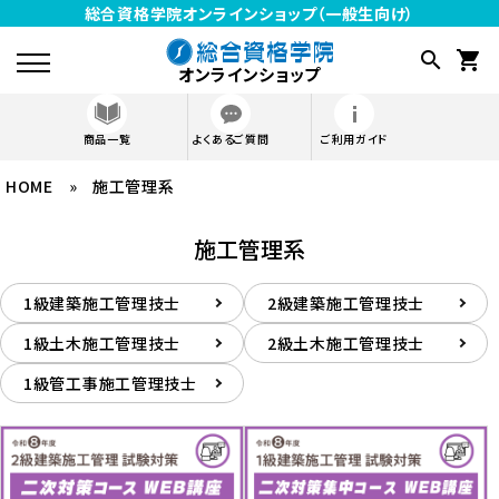
総合資格学院オンラインショップ（一般生向け）
search
shopping_cart
オンラインショップ
商品一覧
よくあるご質問
ご利用ガイド
HOME
»
施工管理系
meeting_room
ログイン
施工管理系
受講生は こちら
1級建築施工管理技士
2級建築施工管理技士
資格から探す
1級土木施工管理技士
2級土木施工管理技士
1級管工事施工管理技士
SHOP GUIDE
ご利用ガイド
よくあるご質問